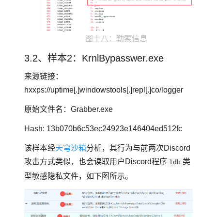
图十八：勒索信息
3.2、样本2：KrnlBypasswer.exe
来源链接：
hxxps://uptime[.]windowstools[.]repl[.]co/logger
原始文件名：Grabber.exe
Hash: 13b070b6c53ec24923e146404ed512fc
该样本经
天穹沙箱
分析，其行为与前两次Discord
攻击方式类似，也会读取用户Discord程序
类
ldb
型敏感隐私文件，如下图所示。