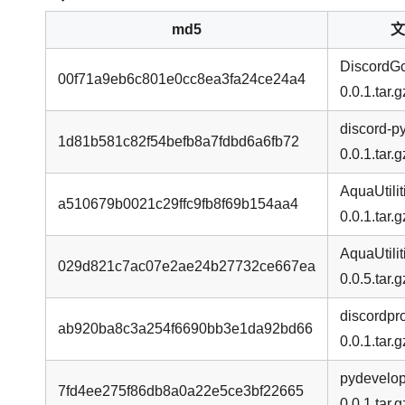
md5
文
DiscordG
00f71a9eb6c801e0cc8ea3fa24ce24a4
0.0.1.tar.g
discord-py
1d81b581c82f54befb8a7fdbd6a6fb72
0.0.1.tar.g
AquaUtili
a510679b0021c29ffc9fb8f69b154aa4
0.0.1.tar.g
AquaUtili
029d821c7ac07e2ae24b27732ce667ea
0.0.5.tar.g
discordpr
ab920ba8c3a254f6690bb3e1da92bd66
0.0.1.tar.g
pydevelop
7fd4ee275f86db8a0a22e5ce3bf22665
0.0.1.tar.g