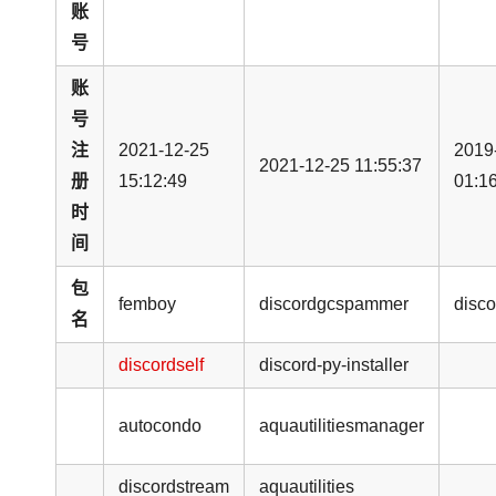
账
号
账
号
注
2021-12-25
2019
2021-12-25 11:55:37
册
15:12:49
01:1
时
间
包
femboy
discordgcspammer
disco
名
discordself
discord-py-installer
autocondo
aquautilitiesmanager
discordstream
aquautilities